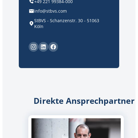
+49 221 99384-000
info@stbvs.com
StBVS - Schanzenstr. 30 - 51063
Köln
Direkte Ansprechpartner