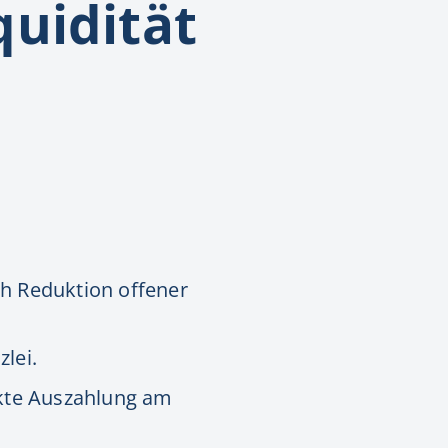
quidität
d
ch Reduktion offener
lei.
ekte Auszahlung am