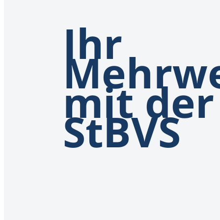
Ihr
Mehrwe
mit der
StBVS