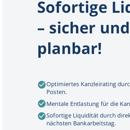
Sofortige Li
– sicher un
planbar!
Optimiertes Kanzleirating dur
Posten.
Mentale Entlastung für die Kanz
Sofortige Liquidität durch dir
nächsten Bankarbeitstag.