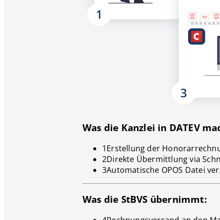
Was die Kanzlei in DATEV ma
1
Erstellung der Honorarrechn
2
Direkte Übermittlung via Schni
3
Automatische OPOS Datei ve
Was die StBVS übernimmt: