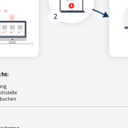
cht:
ung
ttstelle
rbuchen