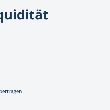
quidität
d
bertragen