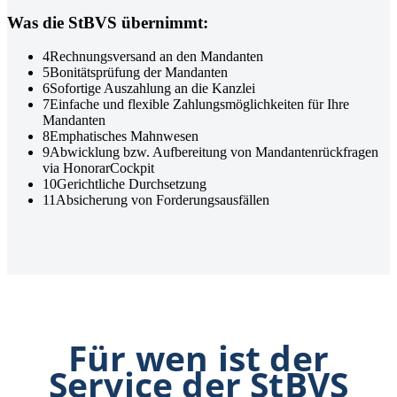
Was die StBVS übernimmt:
4
Rechnungsversand an den Mandanten
5
Bonitätsprüfung der Mandanten
6
Sofortige Auszahlung an die Kanzlei
7
Einfache und flexible Zahlungsmöglichkeiten für Ihre
Mandanten
8
Emphatisches Mahnwesen
9
Abwicklung bzw. Aufbereitung von Mandantenrückfragen
via HonorarCockpit
10
Gerichtliche Durchsetzung
11
Absicherung von Forderungsausfällen
Für wen ist der
Service der StBVS